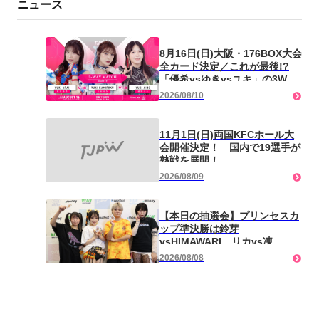
ニュース
8月16日(日)大阪・176BOX大会
全カード決定／これが最後!?
「優希vsゆきvsユキ」の3WAY
マッチ！ 瑞希vs志音、千花vs
2026/08/10
もものシングル初対決！ 7月
25日アゼリア大正ホールのチケ
ット半券提示でサイン入り非売
11月1日(日)両国KFCホール大
品ポスターをプレゼント！
会開催決定！ 国内で19選手が
熱戦を展開！
2026/08/09
【本日の抽選会】プリンセスカ
ップ準決勝は鈴芽
vsHIMAWARI、リカvs凍
雅！ 「強いスズメバチとして
2026/08/08
負けない」（鈴芽）「前回負け
たけど次は勝つ」（HIMA）
「凍雅に困らせて欲しい」（リ
カ）「行動が読めない」（凍
雅）