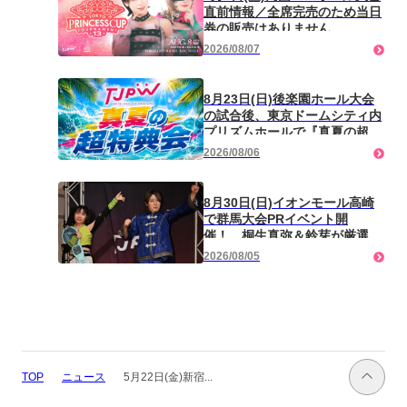
直前情報／全席完売のため当日
券の販売はありません。
WRESTLE UNIVERSE＆
2026/08/07
ABEMA de レッスルユニバー
スで生配信！ TJPW公式
YouTubeでも全試合を無料生配
8月23日(日)後楽園ホール大会
信が決定！
の試合後、東京ドームシティ内
プリズムホールで『真夏の超特
典会』開催！ 後楽園ホールか
2026/08/06
ら徒歩0分！
8月30日(日)イオンモール高崎
で群馬大会PRイベント開
催！ 桐生真弥＆鈴芽が厳選試
合を見ながらスペシャルトー
2026/08/05
ク！
ニュース
5月22日(金)新宿...
TOP