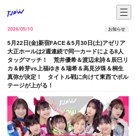
2026/05/10
お知らせ
5月22日(金)新宿FACE＆5月30日(土)アゼリア
大正ホールは2週連続で同一カードによる8人
タッグマッチ！ 荒井優希＆渡辺未詩＆辰巳リ
カ＆鈴芽vs上福ゆき＆瑞希＆高見汐珠＆桐生
真弥が決定！ タイトル戦に向けて東西でボル
テージが上がる！