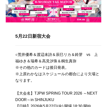
5月22日新宿大会
○荒井優希＆渡辺未詩＆辰巳リカ＆鈴芽 vs 上
福ゆき＆瑞希＆高見汐珠＆桐生真弥
※その他のカードは後日発表。
※上原わかなはスケジュールの都合により欠場と
なります。
【大会名】TJPW SPRING TOUR 2026 ～NEXT
DOOR～in SHINJUKU
【日時】2026年5月22日(金) 開場 18:30 開始