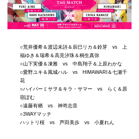
○荒井優希＆渡辺未詩＆辰巳リカ＆鈴芽 vs 上
福ゆき＆瑞希＆高見汐珠＆桐生真弥
○山下実優＆凍雅 vs 中島翔子＆上原わかな
○愛野ユキ＆風城ハル vs HIMAWARI＆七瀬千
花
○ハイパーミサヲ＆キラ・サマー vs らく＆原
宿ぽむ
○遠藤有栖 vs 神嵜志音
○3WAYマッチ
ハットリ桜 vs 芦田美歩 vs 小夏れん