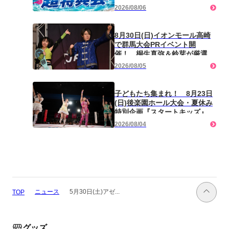
典会』開催！ 後楽園ホールか
2026/08/06
ら徒歩0分！
8月30日(日)イオンモール高崎
で群馬大会PRイベント開
催！ 桐生真弥＆鈴芽が厳選試
合を見ながらスペシャルトー
2026/08/05
ク！
子どもたち集まれ！ 8月23日
(日)後楽園ホール大会・夏休み
特別企画『スタートキッズ』参
加者募集！
2026/08/04
ニュース
5月30日(土)アゼ...
TOP
グッズ