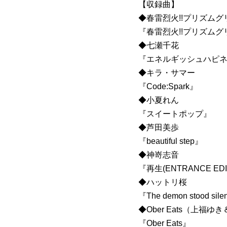
【収録曲】
◆春雷烈火!!プリズム
『春雷烈火!!プリズムグ
◆七瀬千花
『エネルギッシュハピ
◆キラ・サマー
『Code:Spark』
◆小夏れん
『スイートポップ』
◆芦田美歩
『beautiful step』
◆神嵜志音
『再生(ENTRANCE EDI
◆ハットリ桜
『The demon stood sile
◆Ober Eats（上福
『Ober Eats』