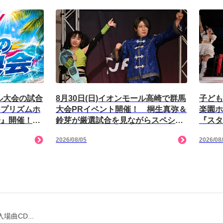
8月30日(日)イオンモール高崎で群馬
子ども
ール大会の試合
大会PRイベント開催！ 桐生真弥＆
楽園ホ
内プリズムホ
鈴芽が厳選試合を見ながらスペシャ
『スタ
会』開催！
ルトーク！
分！
2026/08/05
2026/08
入場曲CD...