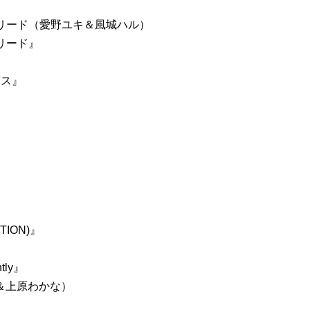
グリード（愛野ユキ＆風城ハル）
リード』
ネス』
TION)』
ntly』
ゆき＆上原わかな）