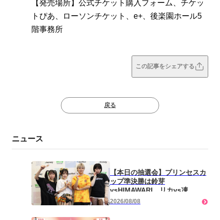
【発売場所】公式チケット購入フォーム、チケッ
トぴあ、ローソンチケット、e+、後楽園ホール5
階事務所
この記事をシェアする
戻る
ニュース
【本日の抽選会】プリンセスカ
ップ準決勝は鈴芽
vsHIMAWARI、リカvs凍
雅！ 「強いスズメバチとして
2026/08/08
負けない」（鈴芽）「前回負け
たけど次は勝つ」（HIMA）