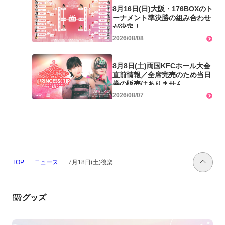
「凍雅に困らせて欲しい」（リ
8月16日(日)大阪・176BOXのト
カ）「行動が読めない」（凍
ーナメント準決勝の組み合わせ
雅）
が決定！
2026/08/08
8月8日(土)両国KFCホール大会
直前情報／全席完売のため当日
券の販売はありません。
WRESTLE UNIVERSE＆
2026/08/07
ABEMA de レッスルユニバー
スで生配信！ TJPW公式
YouTubeでも全試合を無料生配
信が決定！
ニュース
7月18日(土)後楽...
TOP
グッズ