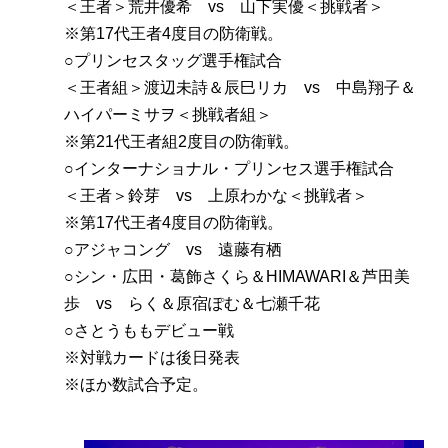
＜王者＞荒井優希 vs 山下実優＜挑戦者＞
※第17代王者4度目の防衛戦。
○プリンセスタッグ選手権試合
＜王者組＞渡辺未詩＆辰巳リカ vs 中島翔子＆
ハイパーミサヲ＜挑戦者組＞
※第21代王者組2度目の防衛戦。
○インターナショナル・プリンセス選手権試合
＜王者＞鈴芽 vs 上原わかな＜挑戦者＞
※第17代王者4度目の防衛戦。
○アジャコング vs 遠藤有栖
○シン・広田・葛飾さくら＆HIMAWARI＆芦田美
歩 vs らく＆原宿ぽむ＆七瀬千花
○さとうももデビュー戦
※対戦カードは後日発表
※ほか数試合予定。