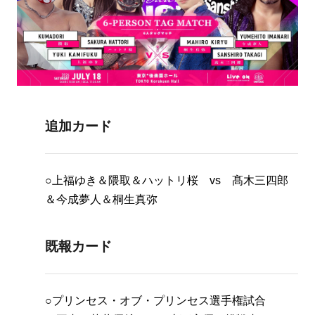
追加カード
○上福ゆき＆隈取＆ハットリ桜 vs 髙木三四郎
＆今成夢人＆桐生真弥
既報カード
○プリンセス・オブ・プリンセス選手権試合