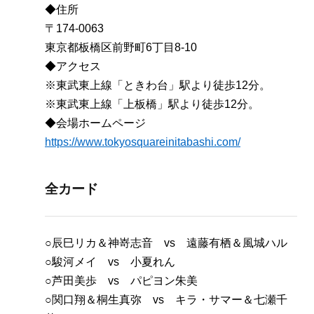
◆住所
〒174-0063
東京都板橋区前野町6丁目8-10
◆アクセス
※東武東上線「ときわ台」駅より徒歩12分。
※東武東上線「上板橋」駅より徒歩12分。
◆会場ホームページ
https://www.tokyosquareinitabashi.com/
全カード
○辰巳リカ＆神嵜志音 vs 遠藤有栖＆風城ハル
○駿河メイ vs 小夏れん
○芦田美歩 vs パピヨン朱美
○関口翔＆桐生真弥 vs キラ・サマー＆七瀬千