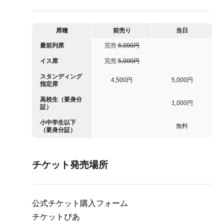
席種
前売り
当日
最前列席
完売
6,000円
イス席
完売
5,000円
スタンディング
4,500円
5,000円
指定席
高校生（要身分
1,000円
証）
小中学生以下
無料
（要身分証）
チケット発売場所
公式チケット購入フォーム
チケットぴあ