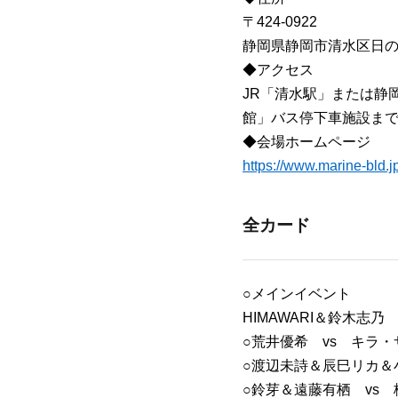
〒424-0922
静岡県静岡市清水区日の
◆アクセス
JR「清水駅」または静
館」バス停下車施設まで
◆会場ホームページ
https://www.marine-bld.jp
全カード
○メインイベント
HIMAWARI＆鈴木志乃
○荒井優希 vs キラ・
○渡辺未詩＆辰巳リカ＆
○鈴芽＆遠藤有栖 vs