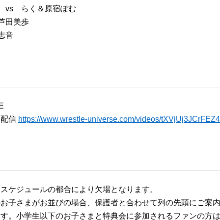
 vs らく＆原宿ぽむ
 芦田美歩
志音
E
OD配信
https://www.wrestle-universe.com/videos/tXVjUj3JCrFE
はスケジュールの都合により欠場となります。
のお子さまがお並びの場合、保護者と合わせて列の先頭にご案
ます。小学生以下のお子さまと特典会に参加されるファンの方