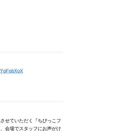
Z4YgFobXoX
内させていただく『ちびっこフ
は、会場でスタッフにお声がけ