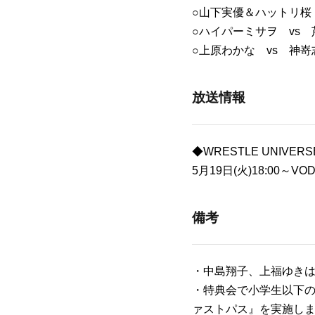
○山下実優＆ハットリ桜
○ハイパーミサヲ vs
○上原わかな vs 神嵜
放送情報
◆WRESTLE UNIVERS
5月19日(火)18:00～V
備考
・中島翔子、上福ゆき
・特典会で小学生以下
ァストパス』を実施し