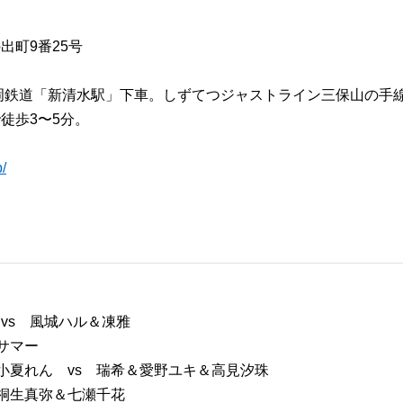
出町9番25号
岡鉄道「新清水駅」下車。しずてつジャストライン三保山の手
徒歩3〜5分。
/
 vs 風城ハル＆凍雅
サマー
小夏れん vs 瑞希＆愛野ユキ＆高見汐珠
 桐生真弥＆七瀬千花