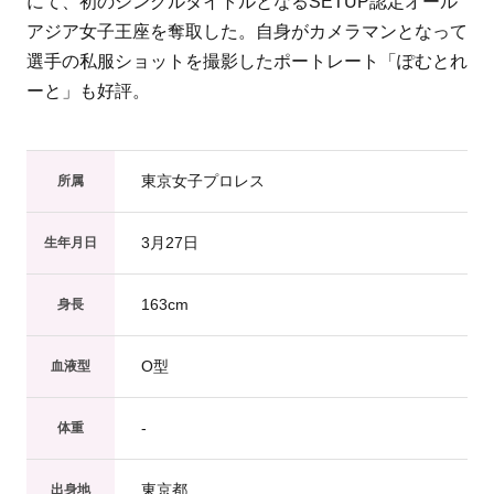
にて、初のシングルタイトルとなるSETUP認定オール
アジア女子王座を奪取した。自身がカメラマンとなって
選手の私服ショットを撮影したポートレート「ぽむとれ
ーと」も好評。
東京女子プロレス
所属
3月27日
生年月日
163cm
身長
O型
血液型
-
体重
東京都
出身地