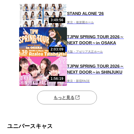
STAND ALONE '26
3:49:56
東京・後楽園ホール
TJPW SPRING TOUR 2026～
NEXT DOOR～in OSAKA
2:03:09
大阪・アゼリア大正ホール
TJPW SPRING TOUR 2026～
NEXT DOOR～in SHINJUKU
1:56:19
東京・新宿FACE
もっと見る
ユニバースキャス