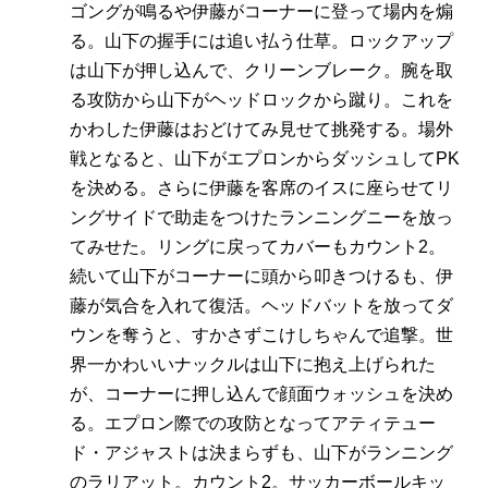
ゴングが鳴るや伊藤がコーナーに登って場内を煽
る。山下の握手には追い払う仕草。ロックアップ
は山下が押し込んで、クリーンブレーク。腕を取
る攻防から山下がヘッドロックから蹴り。これを
かわした伊藤はおどけてみ見せて挑発する。場外
戦となると、山下がエプロンからダッシュしてPK
を決める。さらに伊藤を客席のイスに座らせてリ
ングサイドで助走をつけたランニングニーを放っ
てみせた。リングに戻ってカバーもカウント2。
続いて山下がコーナーに頭から叩きつけるも、伊
藤が気合を入れて復活。ヘッドバットを放ってダ
ウンを奪うと、すかさずこけしちゃんで追撃。世
界一かわいいナックルは山下に抱え上げられた
が、コーナーに押し込んで顔面ウォッシュを決め
る。エプロン際での攻防となってアティテュー
ド・アジャストは決まらずも、山下がランニング
のラリアット。カウント2。サッカーボールキッ