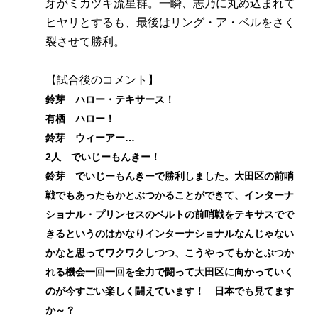
芽がミカヅキ流星群。一瞬、志乃に丸め込まれて
ヒヤリとするも、最後はリング・ア・ベルをさく
裂させて勝利。
【試合後のコメント】
鈴芽 ハロー・テキサース！
有栖 ハロー！
鈴芽 ウィーアー…
2人 でいじーもんきー！
鈴芽 でいじーもんきーで勝利しました。大田区の前哨
戦でもあったもかとぶつかることができて、インターナ
ショナル・プリンセスのベルトの前哨戦をテキサスでで
きるというのはかなりインターナショナルなんじゃない
かなと思ってワクワクしつつ、こうやってもかとぶつか
れる機会一回一回を全力で闘って大田区に向かっていく
のが今すごい楽しく闘えています！ 日本でも見てます
か～？