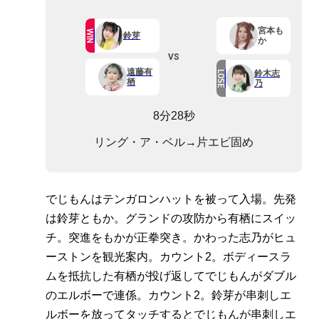
宮本も
WIN
鈴芽
か
VS
遠藤有
鈴木志
LOSE
栖
乃
8分28秒
リング・ア・ベル→片エビ固め
でじもんはテンガロンハットを被って入場。先発
は鈴芽ともか。グランドの攻防から有栖にスイッ
チ。突進をもかが正拳突き。かわった志乃がヒュ
ーストンを観光案内。カウント2。ボディースラ
ムを抵抗した有栖が投げ返してでじもんがダブル
のエルボーで連係。カウント2。鈴芽が串刺しエ
ルボーを放ってタッチするとでじもんが串刺しエ