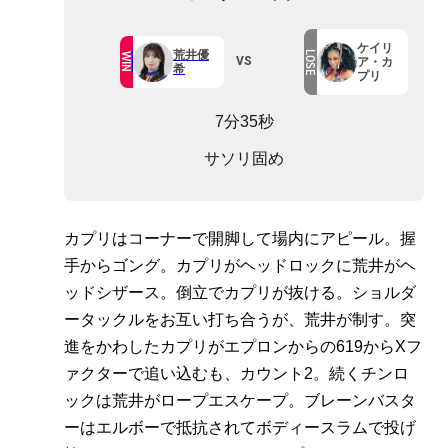
ケイリ
荒井優
LOSE
WIN
VS
ア・カ
希
プリ
7分35秒
サソリ固め
カプリはコーナーで開脚して場内にアピール。握
手からゴング。カプリがヘッドロックに荒井がヘ
ッドシザース。倒立でカプリが抜ける。ショルダ
ータックルをお互い打ち合うが、荒井が制す。突
進をかわしたカプリがエプロンからの619からXフ
ァクターで追い込むも、カウント2。続くチンロ
ックは荒井がロープエスケープ。ブレーンバスタ
ーはエルボーで抵抗されてボディースラムで投げ