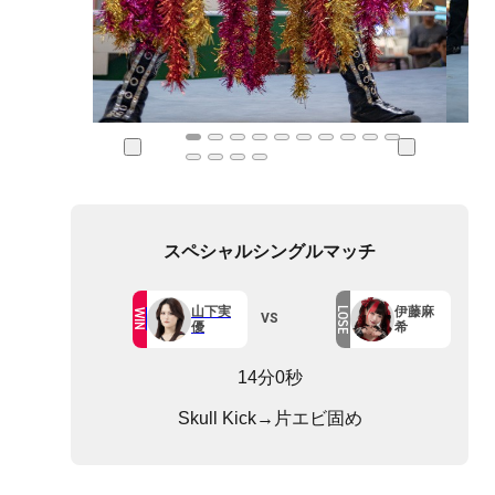
スペシャルシングルマッチ
山下実
伊藤麻
LOSE
WIN
VS
優
希
14分0秒
Skull Kick→片エビ固め