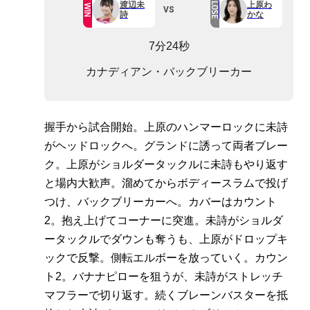
渡辺未
上原わ
LOSE
WIN
VS
詩
かな
7分24秒
カナディアン・バックブリーカー
握手から試合開始。上原のハンマーロックに未詩
がヘッドロックへ。グランドに誘って両者ブレー
ク。上原がショルダータックルに未詩もやり返す
と場内大歓声。溜めてからボディースラムで投げ
つけ、バックブリーカーへ。カバーはカウント
2。抱え上げてコーナーに突進。未詩がショルダ
ータックルでダウンも奪うも、上原がドロップキ
ックで反撃。側転エルボーを放っていく。カウン
ト2。バナナピローを狙うが、未詩がストレッチ
マフラーで切り返す。続くブレーンバスターを抵