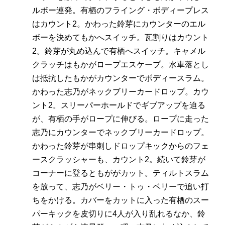
ルボー連発。有栖のフライング・ボディープレス
はカウント2。かわった鈴芽にカウンターのエル
ボーを決めてもかへスイッチ。瓦割りはカウント
2。鈴芽が丸め込んで有栖へスイッチ。キャメル
クラッチはもかがロープエスケープ。水車落とし
は抵抗したもかがカウンターでボディースラム。
かわった志乃がネックブリーカードロップ。カウ
ント2。スリーパーホールドでギブアップを迫る
が、有栖の手がロープに伸びる。ロープに走った
志乃にカウンターでネックブリーカードロップ。
かわった鈴芽が串刺しドロップキックからのフェ
ースクラッシャーも、カウント2。続いて鈴芽が
コーナーに登るともががカット。ティルトスラム
を放って、志乃がベリー・トゥ・ベリーで追い打
ちをかける。カバーをカットに入った有栖のスー
パーキックを皮切りに4人が入り乱れるなか、鈴