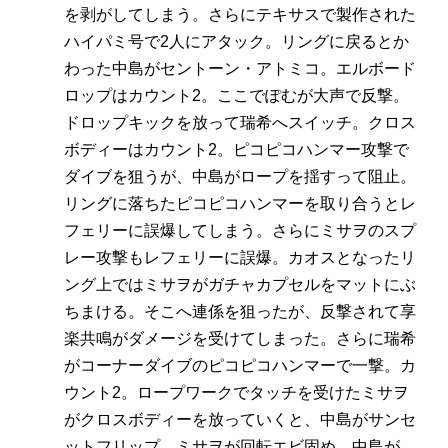
を剥がしてしまう。さらにテキサスで製作された
ハイパミ号で2人にアタック。リングに戻るとか
わった中島がセントーン・アトミコ。エルボード
ロップはカウント2。ここでぽむが大声で反撃。
ドロップキックを放って瑞希へスイッチ。クロス
ボディーはカウント2。ピコピコハンマー攻撃で
ダイブを狙うが、中島がロープを揺すって阻止。
リングに落ちたピコピコハンマーを取り合うとレ
フェリーに誤爆してしまう。さらにミサヲのスプ
レー攻撃もレフェリーに誤爆。カオスとなったリ
ング上ではミサヲがガチャカプセルをマットにぶ
ちまける。そこへ連係を狙ったが、反撃されて享
楽共鳴がダメージを受けてしまった。さらに瑞希
がコーナーダイブのピコピコハンマーで一撃。カ
ウント2。ロープワークでタッチを受けたミサヲ
がクロスボディーを放っていくと、中島がサンセ
ットフリップ、ミサヲが回転エビ固め、中島が