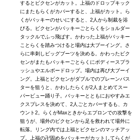
するとビクセンがカット。上福のドロップキック
にまたもらくがカバーすると、上福がカット。ら
くがバッキーのせいにすると、2人から制裁を浴
びる。ビクセンがバッキーごとらくをショルダー
タックルでふっ飛ばす。かわった上福がバッキー
ことらくを踏みつけると場内は大ブーイング。さ
らに串刺しビッグブーツを決める。かわったビク
センがまたもバッキーごとらくにボディースプラ
ッシュやエルボードロップ。場内は再び大ブーイ
ング。上福とビクセンがダブルでのブレーンバス
ターを狙うと、かわしたらくが2人まとめてスー
パービュー踊り子。バッキーとともにおやすみエ
クスプレスを決めて、2人ごとカバーするも、カ
ウント2。らくがMaxときからエプロンでの攻撃を
狙うが、場外のビクセンから足を救われて場外に
転落。リング内では上福とビクセンのマッチアッ
プ。上福の卍固めをバッキーがカットしてらくが