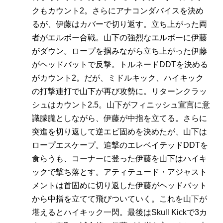
クもカウント2。さらにアナコンダバイスを決め
るが、伊藤はカバーで切り返す。立ち上がった両
者がエルボー合戦。山下の強烈なエルボーに伊藤
がダウン。ロープを掴みながら立ち上がった伊藤
がヘッドバットで反撃。トルネードDDTを決める
がカウント2。だが、ミドルキック、ハイキック
の打撃連打で山下が再び攻勢に。リターンクラッ
シュはカウント2.5。山下がフィニッシュ宣言に意
識朦朧としながら、伊藤が中指を立てる。さらに
突進を切り返して逆エビ固めを決めたが、山下は
ロープエスケープ。追撃のエレベイテッドDDTを
食らうも、コーナーに登った伊藤を山下はハイキ
ックで撃ち落とす。アティテュード・アジャスト
メントは首固めに切り返した伊藤がヘッドバット
から中指を立てて飛びついていく。これを山下が
堪えるとハイキック一閃。最後はSkull Kickで3カ