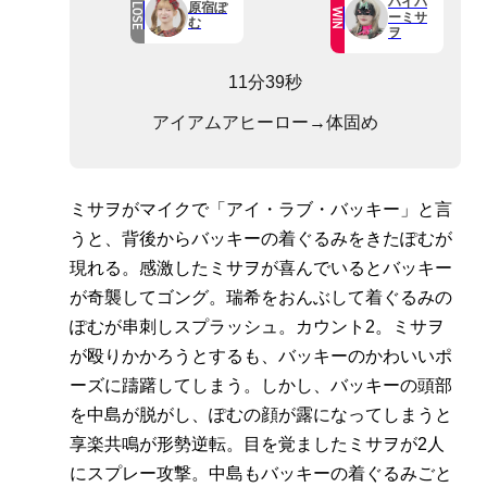
ハイパ
原宿ぽ
LOSE
WIN
ーミサ
む
ヲ
11分39秒
アイアムアヒーロー→体固め
ミサヲがマイクで「アイ・ラブ・バッキー」と言
うと、背後からバッキーの着ぐるみをきたぽむが
現れる。感激したミサヲが喜んでいるとバッキー
が奇襲してゴング。瑞希をおんぶして着ぐるみの
ぽむが串刺しスプラッシュ。カウント2。ミサヲ
が殴りかかろうとするも、バッキーのかわいいポ
ーズに躊躇してしまう。しかし、バッキーの頭部
を中島が脱がし、ぽむの顔が露になってしまうと
享楽共鳴が形勢逆転。目を覚ましたミサヲが2人
にスプレー攻撃。中島もバッキーの着ぐるみごと