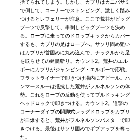
捨てられてしまう。しかし、カプリはカニバサミ
で倒して、コーナーでストンピング、激しく踏み
つけるとレフェリーが注意。ここで荒井がビッグ
ブーツで反撃して、串刺しビッグブーツも決め
る。ロープに走ってのドロップキックからカバー
するも、カプリの足はロープへ。サソリ固め狙い
はカプリが首固めに丸め込んで、ナックルから足
を取らせての延髄斬り。カウント2。荒井のエル
ボーにカプリがジャンピング・エルボーで応戦。
フラットライナーで叩きつけ場内にアピール。ハ
ンマースルーは抵抗した荒井がフルネルソンの体
勢。これをロープの反動を使ってブルドッキング
ヘッドロックで叩きつける。カウント2。追撃の
コーナーダイブの開脚式レッグドロップをカプリ
が自爆すると、荒井がフルネルソンバスターで叩
きつける。最後はサソリ固めでギブアップを奪っ
た。