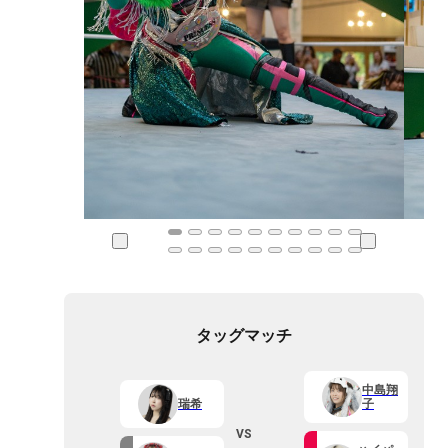
タッグマッチ
中島翔
瑞希
子
VS