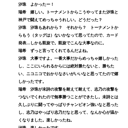
汐珠 よかったー！
瑞希 嬉しい。トーナメントからこうやってまた汐珠と
神戸で闘えてめっちゃうれしい。どうだった？
汐珠 汐珠もあれから？ それから？ トーナメントか
らもう（タッグは）ないかなって思ってたので、カード
発表…しかも凱旋で。凱旋でこんな大事なのに。
瑞希 ずっと言ってくれてるんだよね。
汐珠 大事ですよ。一番大事だからめっちゃ嬉しかった
し、ここにいられるからには絶対勝たないと、勝ちた
い、ニコニコでおかりなさいがいいなと思ってたので嬉
しかったです。
瑞希 汐珠が未詩の攻撃を耐えて耐えて、志乃の攻撃を
つないでくれたので無事勝つことができたし。未詩とは
久しぶりに闘ってやっぱりチャンピオン強いなと思った
し、志乃はやっぱり志乃だなと思って、なんか心が温か
くなりました。楽しかったね。
汐珠 楽しかったです。