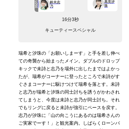
高見汐
鈴木志
LOSE
珠
乃
16分3秒
キューティースペシャル
瑞希と汐珠の「お願いしまーす」と手を差し伸べ
ての奇襲から始まったメイン。ダブルのドロップ
キックで未詩と志乃を場外に出したまではよかっ
たが、瑞希がコーナーに登ったところで未詩がす
ぐさまコーナーに駆けつけて瑞希を落とす。未詩
と志乃が瑞希と汐珠の同士討ちを誘うがかわされ
てしまうと、今度は未詩と志乃が同士討ち。それ
でもリングに戻ると未詩が強引にペースを戻す。
志乃が汐珠に「山の向こうにあるのは瑞希さんの
ご実家でーす！」と観光案内。しばらくローンバ