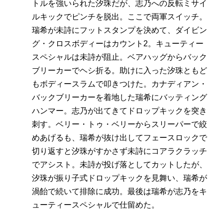
トルを強いられた汐珠だが、志乃への反転ミサイ
ルキックでピンチを脱出。ここで両軍スイッチ。
瑞希が未詩にフットスタンプを決めて、ダイビン
グ・クロスボディーはカウント2。キューティー
スペシャルは未詩が阻止。ベアハッグからバック
ブリーカーでヘシ折る。助けに入った汐珠ともど
もボディースラムで叩きつけた。カナディアン・
バックブリーカーを着地した瑞希にバッティング
ハンマー。志乃が出てきてドロップキックを突き
刺す。ベリー・トゥ・ベリーからスリーパーで絞
めあげるも、瑞希が抜け出してフェースロックで
切り返すと汐珠がすかさず未詩にコアラクラッチ
でアシスト。未詩が投げ落としてカットしたが、
汐珠が振り子式ドロップキックを見舞い、瑞希が
渦飴で続いて排除に成功。最後は瑞希が志乃をキ
ューティースペシャルで仕留めた。