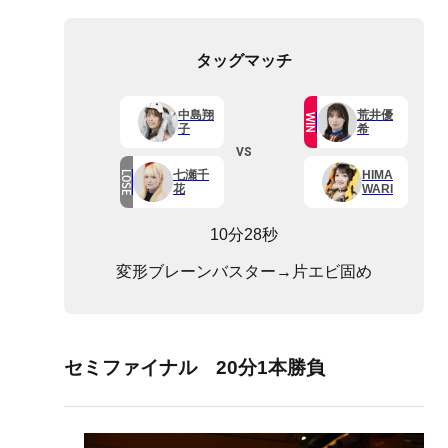
タッグマッチ
中島翔
荒井優
WIN
子
希
VS
七瀬千
HIMA
LOSE
花
WARI
10分28秒
変形ブレーンバスター→片エビ固め
セミファイナル 20分1本勝負