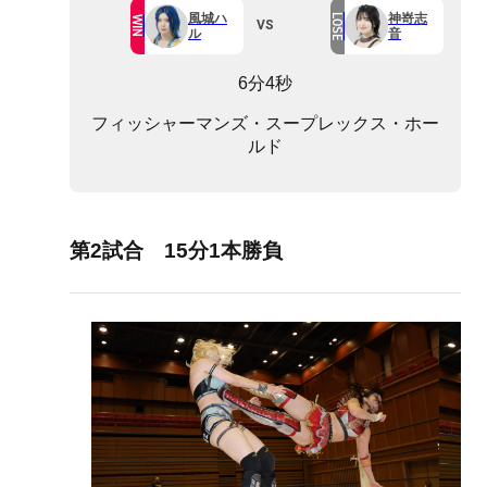
風城ハ
神嵜志
LOSE
WIN
VS
ル
音
6分4秒
フィッシャーマンズ・スープレックス・ホー
ルド
第2試合 15分1本勝負