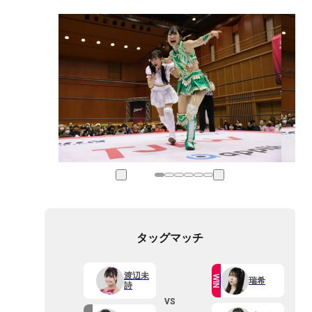
タッグマッチ
渡辺未
WIN
瑞希
詩
VS