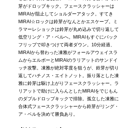
芽がドロップキック。フェースクラッシャーは
MIRAIが阻止してショルダーアタック。すてき
MIRAI☆ロックは鈴芽がなんとかエスケープ。ミ
ラマーレショックは鈴芽が丸め込みで切り返して
低空リング・ア・ベルへ。MIRAIもすぐにバック
フリップで叩きつけて両者ダウン。10分経過、
MIRAIから替わった凍雅がフォールアウェイスラ
ムからエルボーとMIRAIのラリアットのサンドイ
ッチ攻撃。凍雅が絶対零度を狙うが、鈴芽が切り
返してハチノス・エイトノット。振り落とした凍
雅に鈴芽は駆け上がりフェースクラッシャー。ラ
リアットで助けに入らんとしたMIRAIをでじもん
のダブルドロップキックで排除。孤立した凍雅に
合体式フェースクラッシャーから鈴芽がリング・
ア・ベルを決めて勝負あり。