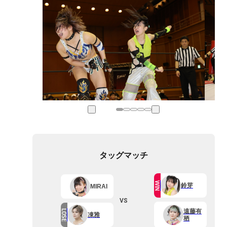
タッグマッチ
WIN
鈴芽
MIRAI
VS
遠藤有
LOSE
凍雅
栖