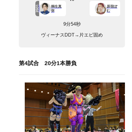
桐生真
原宿ぽ
LOSE
弥
む
9分54秒
ヴィーナスDDT→片エビ固め
第4試合 20分1本勝負