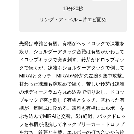
13分20秒
リング・ア・ベル→片エビ固め
先発は凍雅と有栖。有栖がヘッドロックで凍雅を
絞り、ショルダーアタック合戦は有栖がかわして
ドロップキックで突き刺す。鈴芽がドロップキッ
クで続くが、凍雅もショルダーアタックで倒して
MIRAIとタッチ。MIRAIが鈴芽の左腕を集中攻撃。
替わった凍雅も腕攻めで続く。苦しい鈴芽は凍雅
のボディースラムを丸め込みで切り返し、ドロッ
プキックで突き刺して有栖とタッチ。替わった有
栖が一気呵成に攻める。凍雅も有栖にエルボーを
ぶち込んでMIRAIと交替。5分経過、バックドロッ
プを有栖が抵抗してネックブリーカー・ドロップ
を放ち、鈴芽と交替。エルボーの打ち合いから鈴