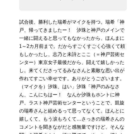
試合後、勝利した瑞希がマイクを持つ。瑞希「神
戸、帰ってきましたー！ 汐珠と神戸のメインで
一緒に闘えると思ってもなかったから、ほんまに
1～2カ月前まで。だからすごくすごく心強くて頼
もしかったし、志乃と未詩とここ（＝神戸芸術セ
ンター）東京女子最後だから、闘えて嬉しかった
し。来てくださってるみなさんと素敵な思い出が
作れてすごい幸せです。ありがとうございます。
（マイクを）汐珠、はい」汐珠「神戸のみなさ
ん、こんにちはー！ なんか汐珠もホントに神
戸、ラスト神戸芸術センターということで、凱旋
の瑞希さんと組めるって思ってなくて。ほんとに
嬉しくて、もう涙もろくて…さっきの瑞希さんの
コメントを聞きながだと感無量ですけど、そんな