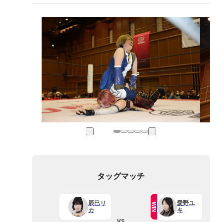
タッグマッチ
辰巳リ
愛野ユ
WIN
カ
キ
VS