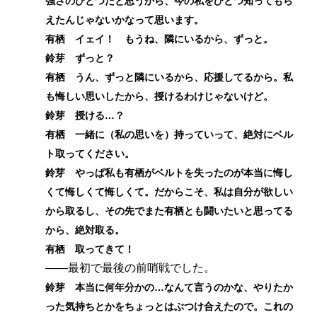
強さのひとつだと思うから、今の私をひとつ知ってもら
えたんじゃないかなって思います。
有栖 イェイ！ もうね、隣にいるから、ずっと。
鈴芽 ずっと？
有栖 うん、ずっと隣にいるから、応援してるから。私
も悔しい思いしたから、授けるわけじゃないけど。
鈴芽 授ける…？
有栖 一緒に（私の思いを）持っていって、絶対にベル
ト取ってください。
鈴芽 やっぱ私も有栖がベルトを失ったのが本当に悔し
くて悔しくて悔しくて。だからこそ、私は自分が欲しい
から取るし、その先でまた有栖とも闘いたいと思ってる
から、絶対取る。
有栖 取ってきて！
――最初で最後の前哨戦でした。
鈴芽 本当に何年分かの…なんて言うのかな、やりたか
った気持ちとかをちょっとはぶつけ合えたので。これの