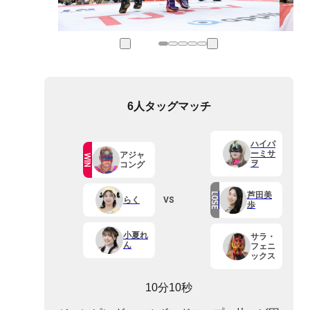
6人タッグマッチ
ハイパ
ーミサ
アジャ
WIN
ヲ
コング
芦田美
LOSE
VS
らく
歩
小夏れ
サラ・
ん
フェニ
ックス
10分10秒