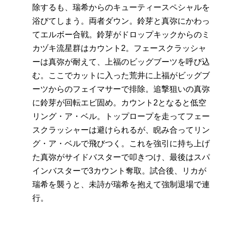
除するも、瑞希からのキューティースペシャルを
浴びてしまう。両者ダウン。鈴芽と真弥にかわっ
てエルボー合戦。鈴芽がドロップキックからのミ
カヅキ流星群はカウント2。フェースクラッシャ
ーは真弥が耐えて、上福のビッグブーツを呼び込
む。ここでカットに入った荒井に上福がビッグブ
ーツからのフェイマサーで排除。追撃狙いの真弥
に鈴芽が回転エビ固め。カウント2となると低空
リング・ア・ベル。トップロープを走ってフェー
スクラッシャーは避けられるが、睨み合ってリン
グ・ア・ベルで飛びつく。これを強引に持ち上げ
た真弥がサイドバスターで叩きつけ、最後はスパ
インバスターで3カウント奪取。試合後、リカが
瑞希を襲うと、未詩が瑞希を抱えて強制退場で連
行。