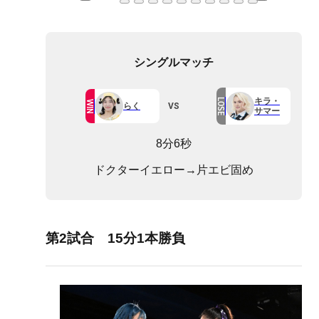
シングルマッチ
キラ・
LOSE
WIN
VS
らく
サマー
8分6秒
ドクターイエロー→片エビ固め
第2試合 15分1本勝負