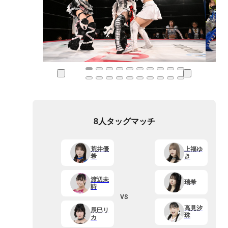
8人タッグマッチ
荒井優
上福ゆ
希
き
渡辺未
瑞希
詩
VS
高見汐
辰巳リ
珠
カ