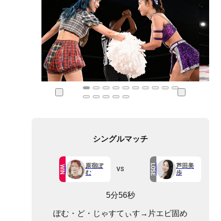
シングルマッチ
原宿ぽ
芦田美
LOSE
WIN
VS
む
歩
5分56秒
ぽむ・ど・じゃすてぃす→片エビ固め