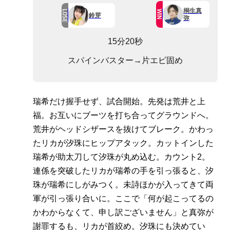
桐生真
LOSE
WIN
鈴芽
弥
15分20秒
スパインバスター→片エビ固め
瑞希だけ握手せず、試合開始。先発は荒井と上
福。お互いにブーツを打ち合ってグラウンドへ。
荒井がヘッドシザースを抜けてブレーク。かわっ
たリカが汐珠にヒップアタック。カットインした
瑞希が助太刀して汐珠が丸め込む。カウント2。
連係を突破したリカが瑞希の手を引っ張ると、汐
珠が瑞希にしがみつく。未詩ほかが入ってきて両
軍が引っ張り合いに。ここで「何が起こってるの
かわからなくて、申し訳ございません」と真弥が
謝罪するも、リカが首絞め。汐珠にも決めてい