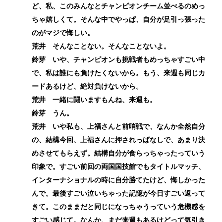
ど、私、このみんなとチャンピオンチーム並べるのめっ
ちゃ嬉しくて。そんな中でやっぱ、自分が足引っ張った
のがマジで悔しい。
荒井 そんなことない。そんなことないよ。
鈴芽 いや、チャンピオンも挑戦者もめっちゃすごい中
で、私は誰にも負けたくないから。もう、来週も同じカ
ードあるけど、絶対負けないから。
荒井 一緒に闘いますもんね、来週も。
鈴芽 うん。
荒井 いや私も、上福さんと前哨戦で、なんか全然自分
の、結構今回、上福さんに押されっぱなしで、あまり決
めさせてもらえず。結構自分が食らっちゃったっていう
印象で。すごい前回の両国国技館でもタイトルマッチ、
インターナショナルの時に自分勝てたけど、悔しかった
んで。最後すごい泣いちゃった記憶が今日すごい返って
きて。このままだと同じになっちゃうっていう危機感を
すごい感じて。なんか、まだ来週もあるけどって気引き