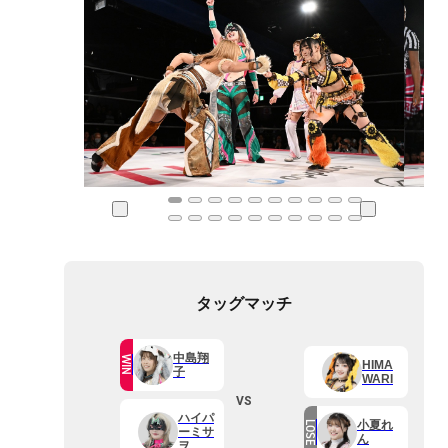
タッグマッチ
中島翔
WIN
HIMA
子
WARI
VS
ハイパ
小夏れ
LOSE
ーミサ
ん
ヲ