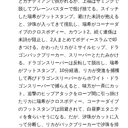
とカナディアンで担がれるが、上福はサミングで
脱してブレーンバスターで投げ捨てる。スイッチ
した瑞希がフットスタンプ。避けた未詩が抱える
と、汐珠が入ってきて撹乱し、瑞希がコーナーダ
イブのクロスボディー。カウント2。続く連係は
未詩が阻止し、2人まとめてボディースラムで叩
きつける。かわったリカがミサイルヒップ、ドラ
ゴンバックブリーカー、スリーパーとたたみかけ
る。ドラゴンスリーパーは反転して脱出し、瑞希
がフットスタンプ。10分経過。リカが突進を捕獲
して再びドラゴンスリーパーからホワイト・ドラ
ゴンスリーパーで捕らえると、味方が一斉にカッ
ト。追撃のヒップアタックをロープ間に引っ掛け
たリカに瑞希がクロスボディー。コーナーダイブ
のフットスタンプは回避されて、白昼夢エタニテ
ィを食らいそうになる。だが、汐珠がカットに入
って分断し、リカがバックブリーカーで汐珠を排