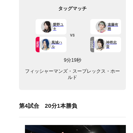
タッグマッチ
愛野ユ
遠藤有
キ
栖
VS
風城ハ
神嵜志
LOSE
WIN
ル
音
9分19秒
フィッシャーマンズ・スープレックス・ホー
ルド
第4試合 20分1本勝負