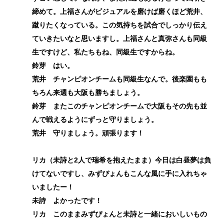
締めて。上福さんがビジュアルを磨けば磨くほど荒井、
蹴りたくなっている。この気持ちを試合でしっかり伝え
ていきたいなと思いますし。上福さんと真弥さんも同級
生ですけど、私たちもね、同級生ですからね。
鈴芽 はい。
荒井 チャンピオンチームも同級生なんで。後楽園もも
ちろん来週も大阪も勝ちましょう。
鈴芽 またこのチャンピオンチームで大阪もその先も並
んで戦えるようにずっと守りましょう。
荒井 守りましょう。頑張ります！
リカ（未詩と2人で瑞希を抱えたまま）今日は白昼夢は負
けてないですし、みずぴょんもこんな風に手に入れちゃ
いましたー！
未詩 よかったです！
リカ このままみずぴょんと未詩と一緒においしいもの