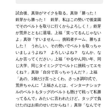
試合後、真弥がマイクを取る。真弥「勝った！
鈴芽から勝った！ 鈴芽、私はこの勢いで後楽園
でそのベルトを取りに行くからよろしく！」鈴芽
が荒井とともに退場。上福「笑ってるんじゃない
よ」真弥「すいません…。挑戦者チーム、勝ちま
した！ うれしい。その勢いでベルトを取っちゃ
いましょうよね？ よろしいよね？ なんか、な
んか言ってください」上福「やるやん同い年、同
じ大学、同じタイミングでベルトに挑戦ってエモ
くね？」真弥「自分で言っちゃうんだ？」上福
「あの、1個だけ言っとくわ。さっき調印式で、
荒井ちゃんに『上福さんとは、インターナショナ
ルのベルトもタッグのベルトも懸けて戦って私勝
ってるんで』みたいに言われたけど。タッグで負
けたのはお前のせいだからね！」真弥「なんでそ