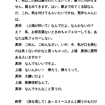
す。私はこの顔は蹴られたくないです。蹴ったら許せま
せん。親も出てきます。はい、親まで出てくる話なん
だ、これ。気を付けてもらいたいですね、荒井ちゃんに
は。
真弥 （上福が叩いて）なんでだよ。なんかないの？
え？ 私、お前言葉ないときめちゃフォローしてる。あ
なたは私フォローしない。
真弥 ごめん、ごめんなさい。いや、今、私が口を挟む
のは良くないのかなと思っちゃった。上福 真弥に質問
ある人いますか？
真弥 なんでもいいですよ。
上福 ないんかい！ 帰ろう、帰ろうって。
真弥 大嫌いだよ！
上福 歌舞伎町なんて。
真弥 なんでそんなこと言うの。
鈴芽 （涙を流して）あ～カミーユさんと闘うのもだけ