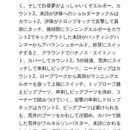
く。そして白昼夢がよっしゃいくぞエルボー。カ
ウント2。未詩が汐珠へのショルダータックルは
カウント2。汐珠がドロップキックで反撃して真
弥にタッチ。後頭部にランニングエルボーをカウ
ント2でキックアウトした未詩がバッティングハ
ンマーからアバランシュホールド。鈴芽にスイッ
チすると、グラウンドでハチノス・エイトノッ
ト。カバーしてカウント2。5分経過。荒井にスイ
ッチして串刺しビッグブーツ。ニードロップはカ
ウント2。ロープワークから真弥がランニングエ
ルボーを放って上福にスイッチ。トップロープ越
えビッグブーツ、串刺しビッグブーツを決め、コ
ーナーで踏みつけていく。追撃の串刺しドロップ
キックはカウント2。ビッグブーツは避けられる
も、荒井のブーツをかわして卍固め。カバーで脱
した荒井がフルネルソンバスター。未詩にかわる