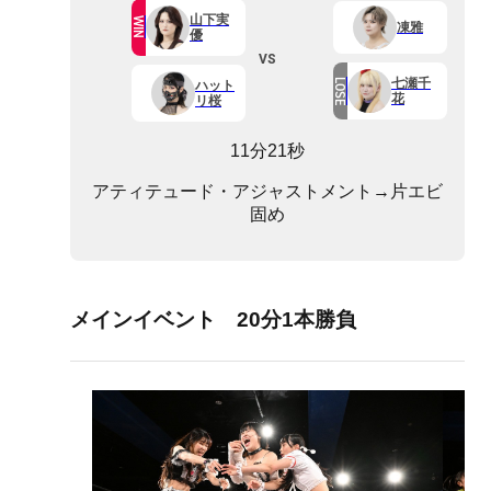
山下実
WIN
凍雅
優
VS
七瀬千
LOSE
ハット
花
リ桜
11分21秒
アティテュード・アジャストメント→片エビ
固め
メインイベント 20分1本勝負